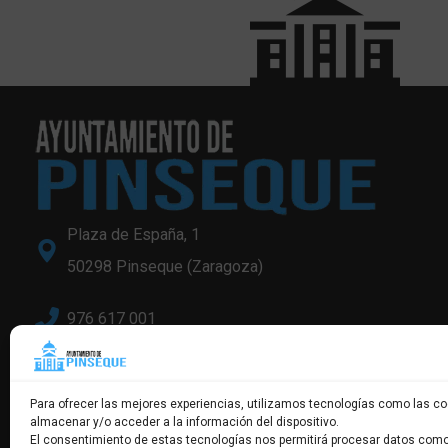
Plaza de España, 1
50298 Pinseque (Zaragoza)
976 617 001
info@pinseque.es
Para ofrecer las mejores experiencias, utilizamos tecnologías como las co
almacenar y/o acceder a la información del dispositivo.
El consentimiento de estas tecnologías nos permitirá procesar datos como