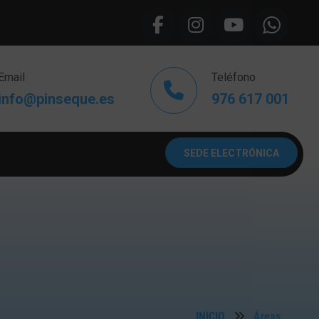
Email
Teléfono
info@pinseque.es
976 617 001
SEDE ELECTRÓNICA
INICIO
Áreas