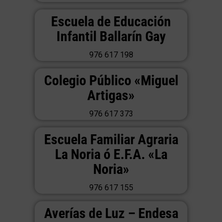
Escuela de Educación
Infantil Ballarín Gay
976 617 198
Colegio Público «Miguel
Artigas»
976 617 373
Escuela Familiar Agraria
La Noria ó E.F.A. «La
Noria»
976 617 155
Averías de Luz – Endesa