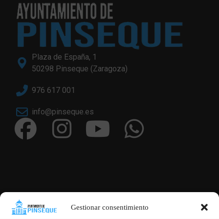
Plaza de España, 1
50298 Pinseque (Zaragoza)
976 617 001
info@pinseque.es
Gestionar consentimiento