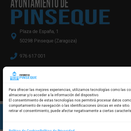
Plaza de España, 1
50298 Pinseque (Zaragoza)
976 617 001
info@pinseque.es
Para ofrecer las mejores experiencias, utilizamos tecnologías como las co
almacenar y/o acceder a la información del dispositivo.
El consentimiento de estas tecnologías nos permitirá procesar datos como
comportamiento de navegación o las identificaciones únicas en este sitio.
retirar el consentimiento, puede afectar negativamente a ciertas caracterís
©2025 Ayuntamiento de Pinseque | Diseño Web por
Estudi