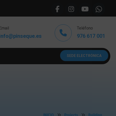
Email
Teléfono
info@pinseque.es
976 617 001
SEDE ELECTRÓNICA
INICIO
Projects
Building