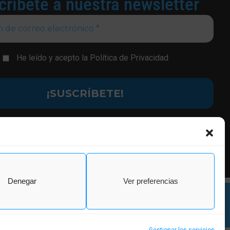
críbete a nuestra newsletter
He leído y acepto la
Política de Privacidad
Ayuntamiento de Pinseque / Finalidad. Enviarte nuestras publicaciones y
itimación. Tu consentimiento / Destinatarios. Solo se realizan cesiones si
a obligación legal / Derechos. Podrás ejercer tus derechos de acceso,
, limitación y suprimir los datos como se indica en la
Política de Privacidad
Denegar
Ver preferencias
a de Cookies