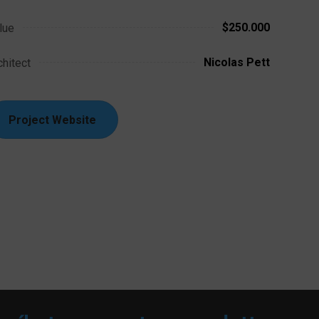
$250.000
lue
Nicolas Pett
chitect
Project Website