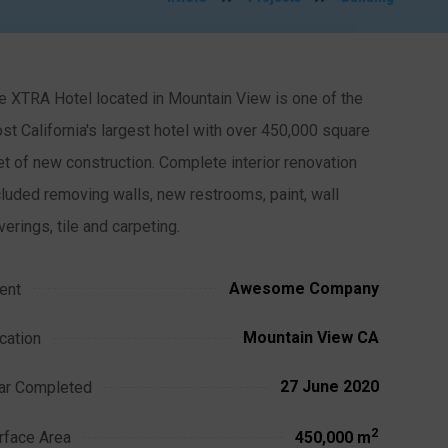
e XTRA Hotel located in Mountain View is one of the
st California's largest hotel with over 450,000 square
et of new construction. Complete interior renovation
cluded removing walls, new restrooms, paint, wall
verings, tile and carpeting.
Awesome Company
ient
Mountain View CA
cation
27 June 2020
ar Completed
2
rface Area
450,000 m