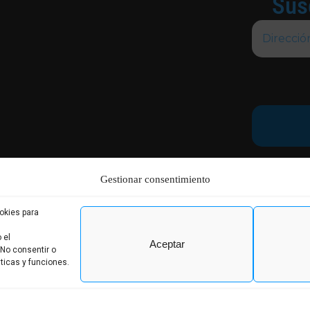
Sus
Responsable. 
Gestionar consentimiento
noticias / Leg
existe un
rectificación
okies para
 el
Aceptar
 No consentir o
ticas y funciones.
o Digital MC Clic
Políticas de Privacidad
Polític