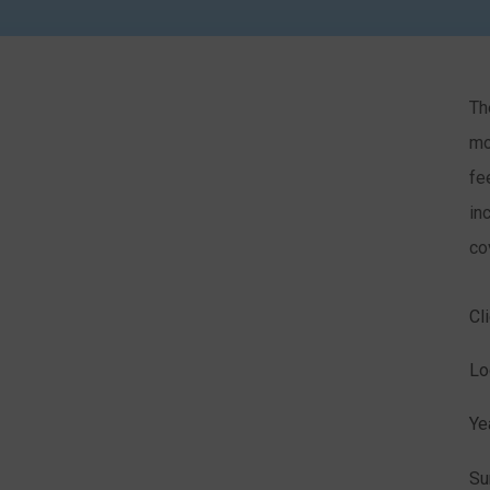
Th
mo
fe
in
co
Cl
Lo
Ye
Su