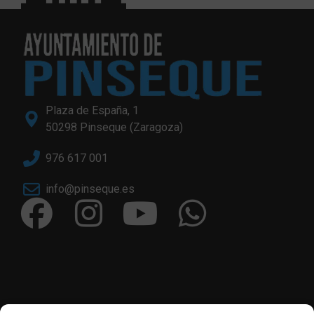
Plaza de España, 1
50298 Pinseque (Zaragoza)
976 617 001
info@pinseque.es