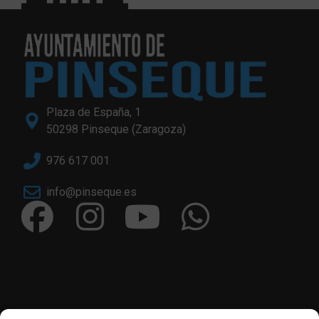
Plaza de España, 1
50298 Pinseque (Zaragoza)
976 617 001
info@pinseque.es